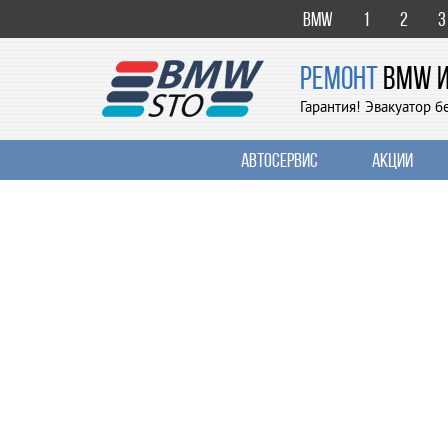
BMW
1
2
3
РЕМОНТ
BMW И 
Гарантия! Эвакуатор б
Автосервис
Акции